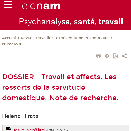
Psychanaly
se, santé, tr
avail
Revue "Travailler"
Présentation et sommaire
Accueil
Numéro 8
DOSSIER - Travail et affects. Les
ressorts de la servitude
domestique. Note de recherche.
Helena Hirata
resum_hirita8.html
(HTML, 3 O Ko)