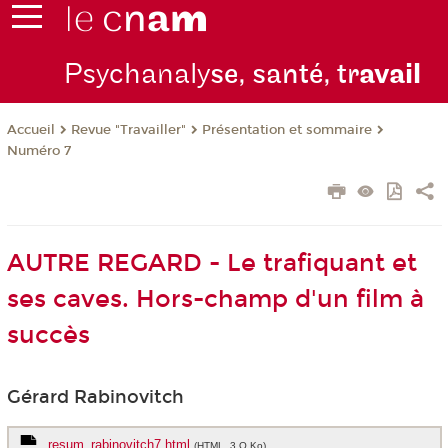
Psychanaly
se, santé, tr
avail
Revue "Travailler"
Présentation et sommaire
Accueil
Numéro 7
AUTRE REGARD - Le trafiquant et
ses caves. Hors-champ d'un film à
succès
Gérard Rabinovitch
resum_rabinovitch7.html
(HTML, 3 O Ko)