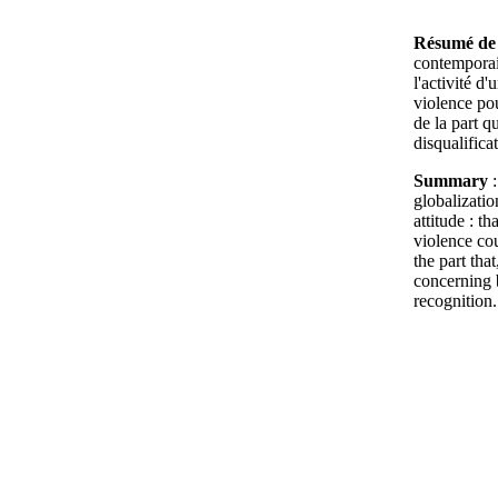
Résumé de 
contemporain
l'activité d'
violence pou
de la part q
disqualifica
Summary
:
globalizatio
attitude : t
violence co
the part tha
concerning b
recognition.