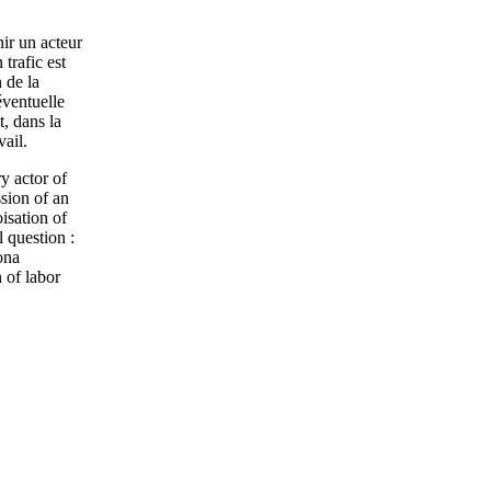
ir un acteur
trafic est
n de la
éventuelle
t, dans la
vail.
y actor of
ssion of an
isation of
 question :
ona
 of labor