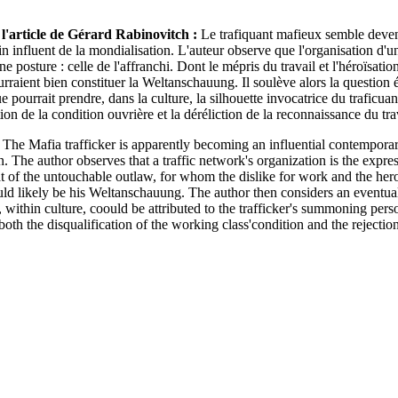
l'article de Gérard Rabinovitch :
Le trafiquant mafieux semble deven
 influent de la mondialisation. L'auteur observe que l'organisation d'un 
une posture : celle de l'affranchi. Dont le mépris du travail et l'héroïsatio
rraient bien constituer la Weltanschauung. Il soulève alors la question 
ue pourrait prendre, dans la culture, la silhouette invocatrice du traficuan
tion de la condition ouvrière et la déréliction de la reconnaissance du tra
 The Mafia trafficker is apparently becoming an influential contemporar
n. The author observes that a traffic network's organization is the expre
hat of the untouchable outlaw, for whom the dislike for work and the hero
uld likely be his Weltanschauung. The author then considers an eventual
t, within culture, coould be attributed to the trafficker's summoning pers
oth the disqualification of the working class'condition and the rejection