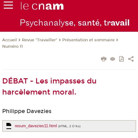
Psychanaly
se, santé, tr
avail
Revue "Travailler"
Présentation et sommaire
Accueil
Numéro 11
DÉBAT - Les impasses du
harcèlement moral.
Philippe Davezies
resum_davezies11.html
(HTML, 2 O Ko)