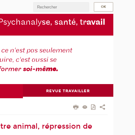
Psychanaly
se, santé, tr
avail
r ce n'est pas seulement
ire, c'est aussi se
former
soi-mê
me.
REVUE TRAVAILLER
tre animal, répression de