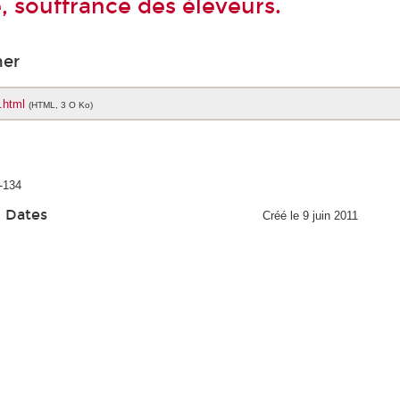
té, souffrance des éleveurs.
her
.html
(HTML, 3 O Ko)
1-134
Dates
Créé le 9 juin 2011