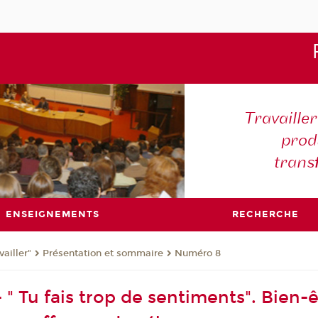
Travaille
produ
trans
ENSEIGNEMENTS
RECHERCHE
ailler"
Présentation et sommaire
Numéro 8
" Tu fais trop de sentiments". Bien-ê