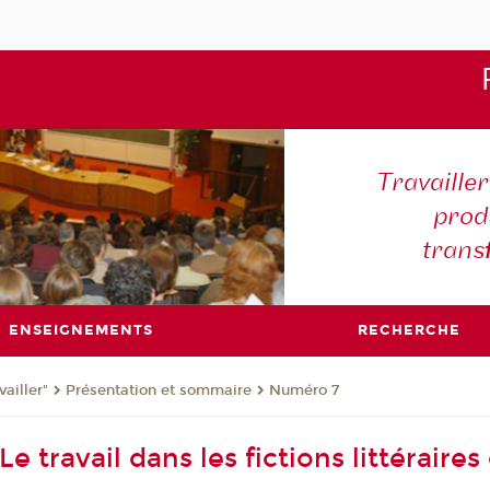
Travaille
produ
trans
ENSEIGNEMENTS
RECHERCHE
ailler"
Présentation et sommaire
Numéro 7
e travail dans les fictions littéraires