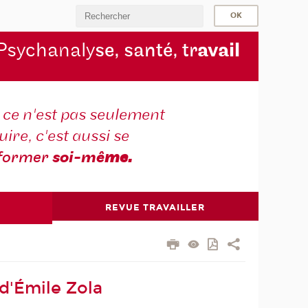
Psychanaly
se, santé, tr
avail
r ce n'est pas seulement
ire, c'est aussi se
former
soi-mê
me.
REVUE TRAVAILLER
 d'Émile Zola