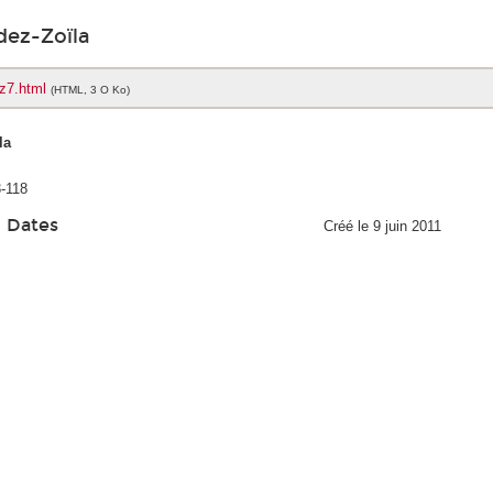
dez-Zoïla
z7.html
(HTML, 3 O Ko)
la
3-118
Dates
Créé le 9 juin 2011