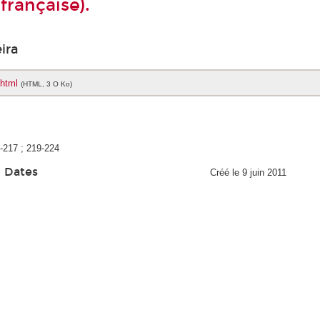
française).
ira
.html
(HTML, 3 O Ko)
1-217 ; 219-224
Dates
Créé le 9 juin 2011