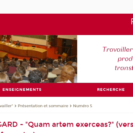
Travaille
produ
trans
ENSEIGNEMENTS
RECHERCHE
ailler"
Présentation et sommaire
Numéro 5
RD - "Quam artem exerceas?" (versi