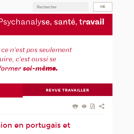
Psychanaly
se, santé, tr
avail
r ce n'est pas seulement
ire, c'est aussi se
former
soi-mê
me.
REVUE TRAVAILLER
on en portugais et