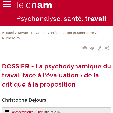
Psychanaly
se, santé, tr
avail
Revue "Travailler"
Présentation et sommaire
Accueil
Numéro 25
DOSSIER - La psychodynamique du
travail face à l'évaluation : de la
critique à la proposition
Christophe Dejours
abstactdejours25.pdf
(PDF, 52 O Ko)