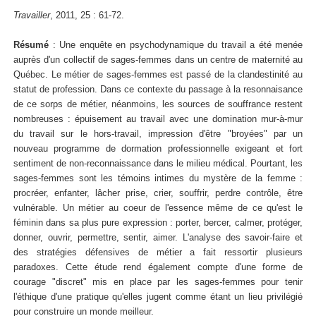
Travailler
, 2011, 25 : 61-72.
Résumé
: Une enquête en psychodynamique du travail a été menée
auprès d'un collectif de sages-femmes dans un centre de maternité au
Québec. Le métier de sages-femmes est passé de la clandestinité au
statut de profession. Dans ce contexte du passage à la resonnaisance
de ce sorps de métier, néanmoins, les sources de souffrance restent
nombreuses : épuisement au travail avec une domination mur-à-mur
du travail sur le hors-travail, impression d'être "broyées" par un
nouveau programme de dormation professionnelle exigeant et fort
sentiment de non-reconnaissance dans le milieu médical. Pourtant, les
sages-femmes sont les témoins intimes du mystère de la femme :
procréer, enfanter, lâcher prise, crier, souffrir, perdre contrôle, être
vulnérable. Un métier au coeur de l'essence même de ce qu'est le
féminin dans sa plus pure expression : porter, bercer, calmer, protéger,
donner, ouvrir, permettre, sentir, aimer. L'analyse des savoir-faire et
des stratégies défensives de métier a fait ressortir plusieurs
paradoxes. Cette étude rend également compte d'une forme de
courage "discret" mis en place par les sages-femmes pour tenir
l'éthique d'une pratique qu'elles jugent comme étant un lieu privilégié
pour construire un monde meilleur.