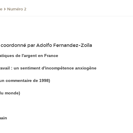
re
Numéro 2
oordonné par Adolfo Fernandez-Zoïla
atiques de l'argent en France
travail : un sentiment d'incompétence anxiogène
'un commentaire de 1998)
 du monde)
main