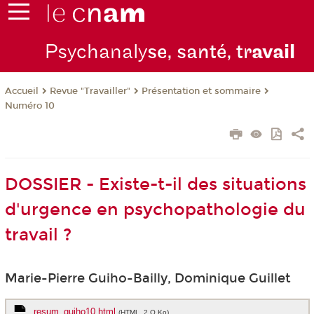
Psychanaly
se, santé, tr
avail
Revue "Travailler"
Présentation et sommaire
Accueil
Numéro 10
DOSSIER - Existe-t-il des situations
d'urgence en psychopathologie du
travail ?
Marie-Pierre Guiho-Bailly, Dominique Guillet
resum_guiho10.html
(HTML, 2 O Ko)