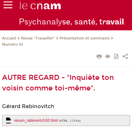
Psychanaly
se, santé, tr
avail
Revue "Travailler"
Présentation et sommaire
Accueil
Numéro 10
AUTRE REGARD - "Inquiète ton
voisin comme toi-même".
Gérard Rabinovitch
resum_rabinovitch10.html
(HTML, 1 O Ko)