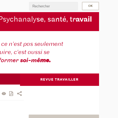
Psychanaly
se, santé, tr
avail
r ce n'est pas seulement
ire, c'est aussi se
former
soi-mê
me.
REVUE TRAVAILLER