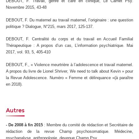
DEBOUT, F. Travail, genre et care en clinique,
Le Carnet Psy
.
Novembre 2015, 43-48
DEBOUT, F.
Du maternel au travail maternel
, l’originaire : une question
politique ?
Dialogue
, N°215, mars 2017, 125-137.
DEBOUT, F. Centralité du corps et du travail en Accueil Familial
Thérapeutique : A propos d’un cas,
L’information psychiatrique
. Mai
2017, vol. 93, 5, 405-410
DEBOUT, F., « Violence meurtrière à l’adolescence et travail maternel.
A propos du livre de Lionel Shriver,
We need to talk about Kevin
»
pour
la
Revue Adolescence
. Numéro « Femme et délinquance »(à paraître
en 2018).
Autres
- De 2008 à fin 2015
: Membre du comité de rédaction et Secrétaire de
rédaction de la revue
Champ psychosomatique. Médecine,
psychanalyse, anthropologie, devenue Champ Psy.