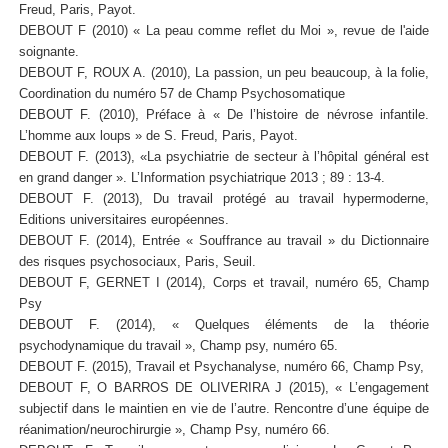
Freud, Paris, Payot.
DEBOUT F (2010) « La peau comme reflet du Moi », revue de l'aide
soignante.
DEBOUT F, ROUX A. (2010), La passion, un peu beaucoup, à la folie,
Coordination du numéro 57 de Champ Psychosomatique
DEBOUT F. (2010), Préface à « De l’histoire de névrose infantile.
L’homme aux loups » de S. Freud, Paris, Payot.
DEBOUT F. (2013), «La psychiatrie de secteur à l’hôpital général est
en grand danger ». L’Information psychiatrique 2013 ; 89 : 13-4.
DEBOUT F. (2013), Du travail protégé au travail hypermoderne,
Editions universitaires européennes.
DEBOUT F. (2014), Entrée « Souffrance au travail » du Dictionnaire
des risques psychosociaux, Paris, Seuil.
DEBOUT F, GERNET I (2014), Corps et travail, numéro 65, Champ
Psy
DEBOUT F. (2014), « Quelques éléments de la théorie
psychodynamique du travail », Champ psy, numéro 65.
DEBOUT F. (2015), Travail et Psychanalyse, numéro 66, Champ Psy,
DEBOUT F, O BARROS DE OLIVERIRA J (2015), « L’engagement
subjectif dans le maintien en vie de l’autre. Rencontre d’une équipe de
réanimation/neurochirurgie », Champ Psy, numéro 66.