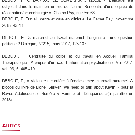
DEBOUT F, O BARROS DE OLIVERIRA J (2015), « L’engagement
subjectif dans le maintien en vie de l’autre. Rencontre d’une équipe de
réanimation/neurochirurgie », Champ Psy, numéro 66.
DEBOUT, F. Travail, genre et care en clinique,
Le Carnet Psy
. Novembre
2015, 43-48
DEBOUT, F.
Du maternel au travail maternel
, l’originaire : une question
politique ?
Dialogue
, N°215, mars 2017, 125-137.
DEBOUT, F. Centralité du corps et du travail en Accueil Familial
Thérapeutique : A propos d’un cas,
L’information psychiatrique
. Mai 2017,
vol. 93, 5, 405-410
DEBOUT, F., « Violence meurtrière à l’adolescence et travail maternel. A
propos du livre de Lionel Shriver,
We need to talk about Kevin
»
pour la
Revue Adolescence
. Numéro « Femme et délinquance »(à paraître en
2018).
Autres