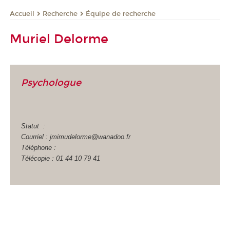
Recherche
Équipe de recherche
Accueil
Muriel Delorme
Psychologue
Statut :
Courriel : jmimudelorme@wanadoo.fr
Téléphone :
Télécopie : 01 44 10 79 41