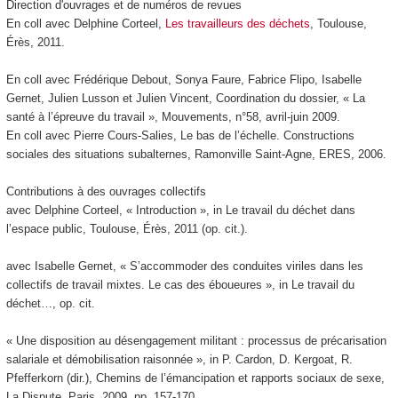
Direction d'ouvrages et de numéros de revues
En coll avec Delphine Corteel,
Les travailleurs des déchets
, Toulouse,
Érès, 2011.
En coll avec Frédérique Debout, Sonya Faure, Fabrice Flipo, Isabelle
Gernet, Julien Lusson et Julien Vincent, Coordination du dossier, « La
santé à l’épreuve du travail », Mouvements, n°58, avril-juin 2009.
En coll avec Pierre Cours-Salies, Le bas de l’échelle. Constructions
sociales des situations subalternes, Ramonville Saint-Agne, ERES, 2006.
Contributions à des ouvrages collectifs
avec Delphine Corteel, « Introduction », in Le travail du déchet dans
l’espace public, Toulouse, Érès, 2011 (op. cit.).
avec Isabelle Gernet, « S’accommoder des conduites viriles dans les
collectifs de travail mixtes. Le cas des éboueures », in Le travail du
déchet…, op. cit.
« Une disposition au désengagement militant : processus de précarisation
salariale et démobilisation raisonnée », in P. Cardon, D. Kergoat, R.
Pfefferkorn (dir.), Chemins de l’émancipation et rapports sociaux de sexe,
La Dispute, Paris, 2009, pp. 157-170.