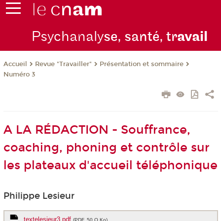
Psychanaly
se, santé, tr
avail
Revue "Travailler"
Présentation et sommaire
Accueil
Numéro 3
A LA RÉDACTION - Souffrance,
coaching, phoning et contrôle sur
les plateaux d'accueil téléphonique
Philippe Lesieur
textelesieur3.pdf
(PDF, 50 O Ko)