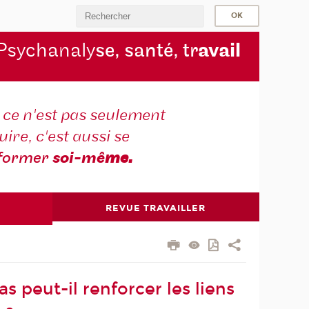
Psychanaly
se, santé, tr
avail
r ce n'est pas seulement
ire, c'est aussi se
former
soi-mê
me.
REVUE TRAVAILLER
 peut-il renforcer les liens