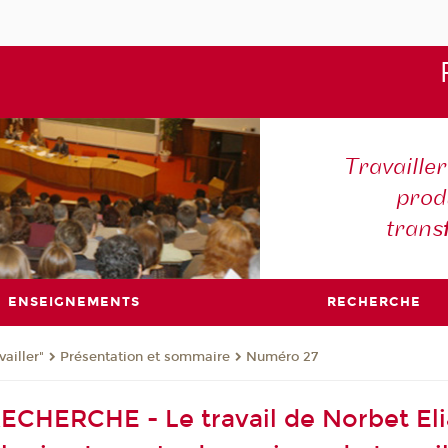
Travaille
produ
trans
ENSEIGNEMENTS
RECHERCHE
ailler"
Présentation et sommaire
Numéro 27
CHERCHE - Le travail de Norbet Elias