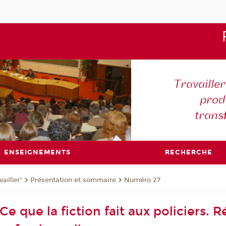
Travaille
produ
trans
ENSEIGNEMENTS
RECHERCHE
ailler"
Présentation et sommaire
Numéro 27
e que la fiction fait aux policiers. 