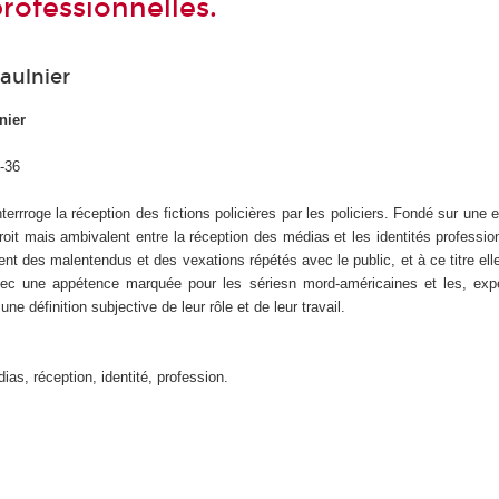
professionnelles.
aulnier
nier
-36
interrroge la réception des fictions policières par les policiers. Fondé sur une
étroit mais ambivalent entre la réception des médias et les identités professio
nt des malentendus et des vexations répétés avec le public, et à ce titre ell
c une appétence marquée pour les sériesn mord-américaines et les, expéri
 une définition subjective de leur rôle et de leur travail.
ias, réception, identité, profession.