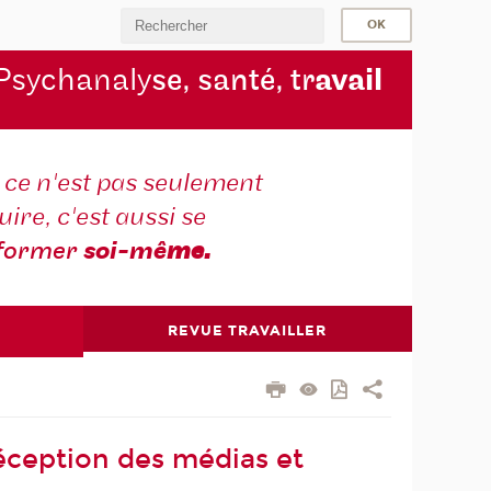
Psychanaly
se, santé, tr
avail
r ce n'est pas seulement
ire, c'est aussi se
former
soi-mê
me.
REVUE TRAVAILLER
Réception des médias et