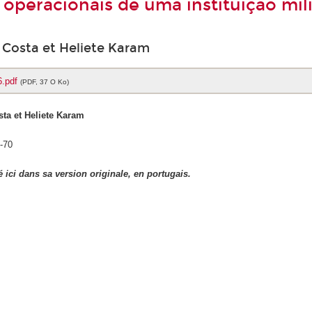
 operacionais de uma instituiçao milit
a Costa et Heliete Karam
6.pdf
(PDF, 37 O Ko)
sta et Heliete Karam
5-70
é ici dans sa version originale, en portugais.