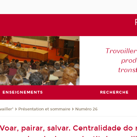
Travaille
produ
trans
ENSEIGNEMENTS
RECHERCHE
ailler"
Présentation et sommaire
Numéro 26
oar, pairar, salvar. Centralidade do 