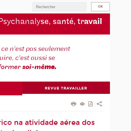
Psychanaly
se, santé, tr
avail
r ce n'est pas seulement
ire, c'est aussi se
former
soi-mê
me.
REVUE TRAVAILLER
rico na atividade aérea dos