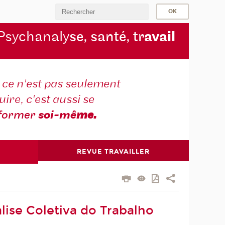
Psychanaly
se, santé, tr
avail
r ce n'est pas seulement
ire, c'est aussi se
former
soi-mê
me.
REVUE TRAVAILLER
lise Coletiva do Trabalho