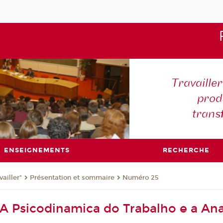
Travaille
produ
trans
ENSEIGNEMENTS
RECHERCHE
ailler"
Présentation et sommaire
Numéro 25
A Psicodinamica do Trabalho e a Ana