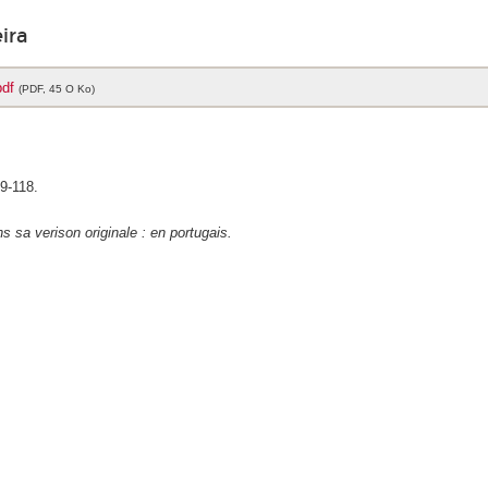
ira
pdf
(PDF, 45 O Ko)
09-118.
ns sa verison originale : en portugais.