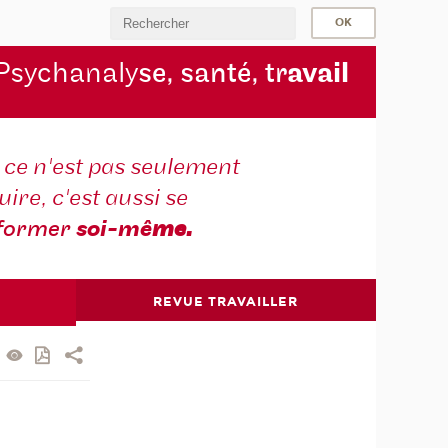
Psychanaly
se, santé, tr
avail
r ce n'est pas seulement
ire, c'est aussi se
former
soi-mê
me.
REVUE TRAVAILLER