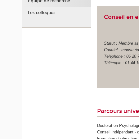
Équipe de recherche
Les colloques
Conseil en e
Statut : Membre as
Courriel : marisa.r
Téléphone : 06 20 
Télécopie : 01 44 1
Parcours unive
Doctorat en Psychologi
Conseil indépendant - 
Formation de direction,