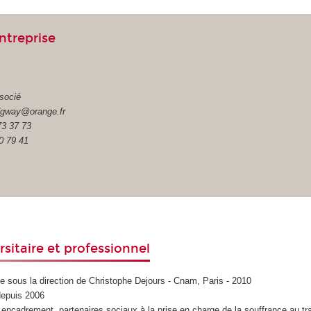
ntreprise
socié
idgway@orange.fr
73 37 73
0 79 41
rsitaire et professionnel
e sous la direction de Christophe Dejours - Cnam, Paris - 2010
depuis 2006
 encadrement, partenaires sociaux à la prise en charge de la souffrance au tra