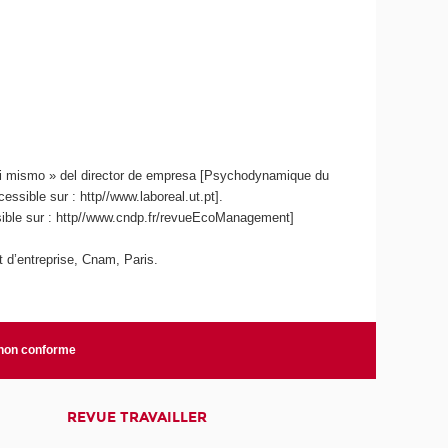
si mismo » del director de empresa [Psychodynamique du
cessible sur : http//www.laboreal.ut.pt].
sible sur : http//www.cndp.fr/revueEcoManagement]
nt d’entreprise, Cnam, Paris.
 non conforme
REVUE TRAVAILLER