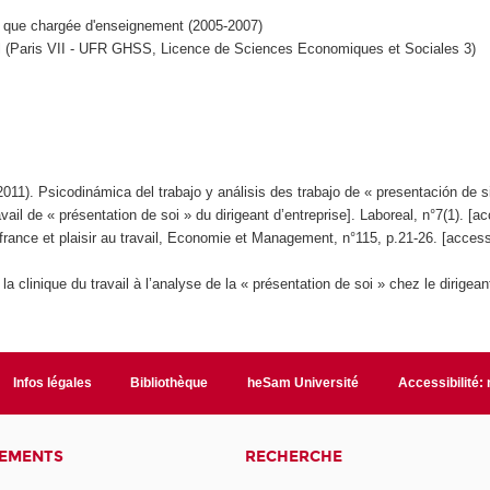
 que chargée d'enseignement (2005-2007)
il (Paris VII - UFR GHSS, Licence de Sciences Economiques et Sociales 3)
). Psicodinámica del trabajo y análisis des trabajo de « presentación de 
avail de « présentation de soi » du dirigeant d’entreprise]. Laboreal, n°7(1). [ac
rance et plaisir au travail, Economie et Management, n°115, p.21-26. [acces
a clinique du travail à l’analyse de la « présentation de soi » chez le dirigea
Infos légales
Bibliothèque
heSam Université
Accessibilité:
NEMENTS
RECHERCHE