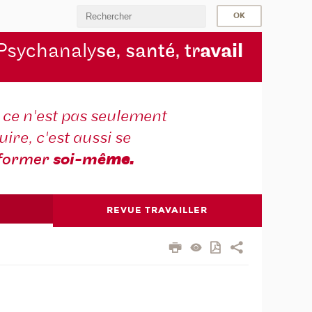
Psychanaly
se, santé, tr
avail
r ce n'est pas seulement
ire, c'est aussi se
former
soi-mê
me.
REVUE TRAVAILLER