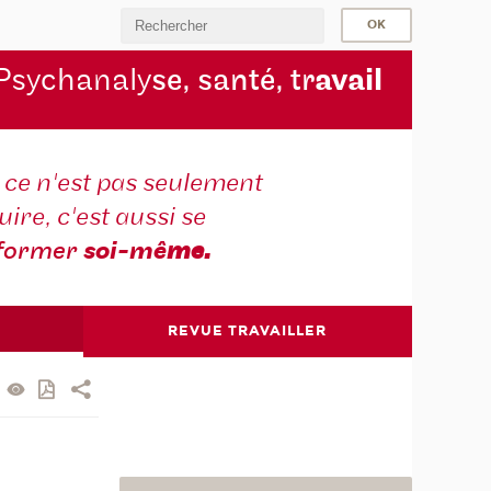
Psychanaly
se, santé, tr
avail
r ce n'est pas seulement
ire, c'est aussi se
former
soi-mê
me.
REVUE TRAVAILLER