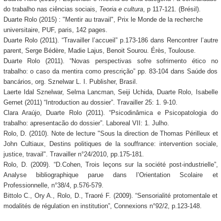
do trabalho nas ciências sociais,
Teoria e cultura
, p 117-121. (Brésil).
Duarte Rolo (2015) : "Mentir au travail", Prix le Monde de la recherche
universitaire, PUF, paris, 142 pages.
Duarte Rolo (2011). “Travailler l’accueil” p.173-186 dans Rencontrer l’autre
parent, Serge Bédère, Madie Lajus, Benoit Sourou. Érès, Toulouse.
Duarte Rolo (2011). “Novas perspectivas sofre sofrimento ético no
trabalho: o caso da mentira como prescrição” pp. 83-104 dans Saúde dos
bancários, org. Sznelwar L. I. Publisher, Brasil.
Laerte Idal Sznelwar, Selma Lancman, Seiji Uchida, Duarte Rolo, Isabelle
Gernet (2011) “Introduction au dossier”. Travailler 25: 1. 9-10.
Clara Araújo, Duarte Rolo (2011). “Psicodinâmica e Psicopatologia do
trabalho: apresentacão do dossier”. Laboreal VII: 1. Julho.
Rolo, D. (2010). Note de lecture "Sous la direction de Thomas Périlleux et
John Cultiaux, Destins politiques de la souffrance: intervention sociale,
justice, travail". Travailler n°24/2010, pp.175-181.
Rolo, D. (2009). “D.Cohen, Trois leçons sur la société post-industrielle”,
Analyse bibliographique parue dans l’Orientation Scolaire et
Professionnelle, n°38/4, p.576-579.
Bittolo C., Ory A., Rolo, D., Traoré F. (2009). “Sensorialité protomentale et
modalités de régulation en institution”, Connexions n°92/2, p.123-148.