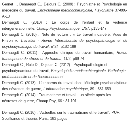
Gernet I., Demaegdt C., Dejours C. (2009) : Psychiatrie et Psychologie en
médecine du travail,
Encyclopédie médicochirurgicale, Psychiatrie
37-886-
A-10
Demaegdt C. (2010) : Le corps de l'enfant et la violence
intergénérationnelle,
Champ Psychosomatique
, 1/57, p133-147
Demaegdt C. (2010) : Note de lecture : « Le travail incarcéré. Vues de
Prison ».
Travailler - Revue Internationale de psychopathologie et de
psychodynamique du travail
, n°24, p182-189
Demaegdt C. (2011) : Approche clinique du travail humanitaire,
Revue
francophone du stress et du trauma
, 11/2, p69-74
Demaegdt C., Rolo D., Dejours C. (2012) : Psychopathologie et
psychodynamique du travail,
Encyclopédie médicochirurgicale, Pathologie
professionnelle et de l'environnement
.
Demaegdt C. (2013) : L'embarras du travail dans l'étiologie psychanalytique
des névroses de guerre,
L'information psychiatrique
, 89 : 651-659.
Demaegdt C. (2014) : Traumatisme et travail : un siècle après les
névroses de guerre, Champ Psy, 66 : 81-101.
Demaegdt C. (2016) : "Actuelles sur le traumatisme et le travail", PUF,
Souffrance et théorie, Paris, 193 pages.