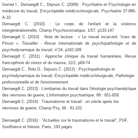
Gernet I., Demaegdt C., Dejours C. (2009) : Psychiatrie et Psychologie en
médecine du travail,
Encyclopédie médicochirurgicale, Psychiatrie
37-886-
A-10
Demaegdt C. (2010) : Le corps de l'enfant et la violence
intergénérationnelle,
Champ Psychosomatique
, 1/57, p133-147
Demaegdt C. (2010) : Note de lecture : « Le travail incarcéré. Vues de
Prison ».
Travailler - Revue Internationale de psychopathologie et de
psychodynamique du travail
, n°24, p182-189
Demaegdt C. (2011) : Approche clinique du travail humanitaire,
Revue
francophone du stress et du trauma
, 11/2, p69-74
Demaegdt C., Rolo D., Dejours C. (2012) : Psychopathologie et
psychodynamique du travail,
Encyclopédie médicochirurgicale, Pathologie
professionnelle et de l'environnement
.
Demaegdt C. (2013) : L'embarras du travail dans l'étiologie psychanalytique
des névroses de guerre,
L'information psychiatrique
, 89 : 651-659.
Demaegdt C. (2014) : Traumatisme et travail : un siècle après les
névroses de guerre, Champ Psy, 66 : 81-101.
Demaegdt C. (2016) : "Actuelles sur le traumatisme et le travail", PUF,
Souffrance et théorie, Paris, 193 pages.