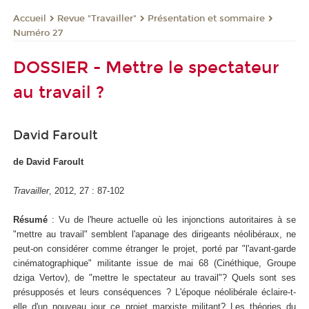
Revue "Travailler"
Présentation et sommaire
Accueil
Numéro 27
DOSSIER - Mettre le spectateur
au travail ?
David Faroult
de David Faroult
Travailler
, 2012, 27 : 87-102
Résumé
: Vu de l'heure actuelle où les injonctions autoritaires à se
"mettre au travail" semblent l'apanage des dirigeants néolibéraux, ne
peut-on considérer comme étranger le projet, porté par "l'avant-garde
cinématographique" militante issue de mai 68 (Cinéthique, Groupe
dziga Vertov), de "mettre le spectateur au travail"? Quels sont ses
présupposés et leurs conséquences ? L'époque néolibérale éclaire-t-
elle d'un nouveau jour ce projet marxiste militant? Les théories du