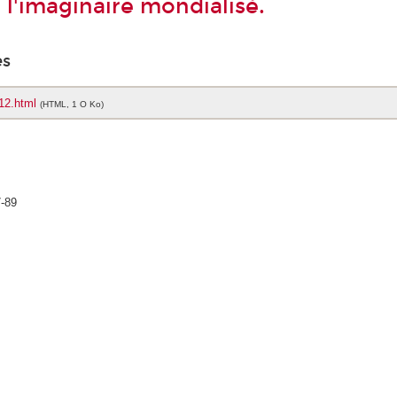
 l'imaginaire mondialisé.
es
12.html
(HTML, 1 O Ko)
7-89