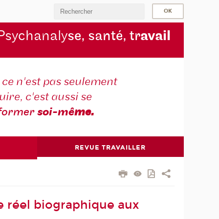
Psychanaly
se, santé, tr
avail
r ce n'est pas seulement
ire, c'est aussi se
former
soi-mê
me.
REVUE TRAVAILLER
le réel biographique aux