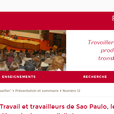
Travaille
produ
trans
ENSEIGNEMENTS
RECHERCHE
ailler"
Présentation et sommaire
Numéro 12
ravail et travailleurs de Sao Paulo, 